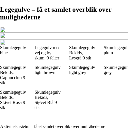
Legegulve – få et samlet overblik over
mulighederne
Skumlegegulv
Legegulv med
Skumlegegulv
Skumlegegul
blue
vej og by
Bekids,
plum
skum. 9 felter
Lysgrå 9 stk
Skumlegegulv
Skumlegegulv
Skumlegegulv
Skumlegegul
Bekids,
light brown
light grey
grey
Cappuccino 9
stk
Skumlegegulv
Skumlegegulv
Bekids,
Bekids,
Støvet Rosa 9
Støvet Blå 9
stk
stk
Aktivitetslegetøj – få et samlet overblik over mulighederne