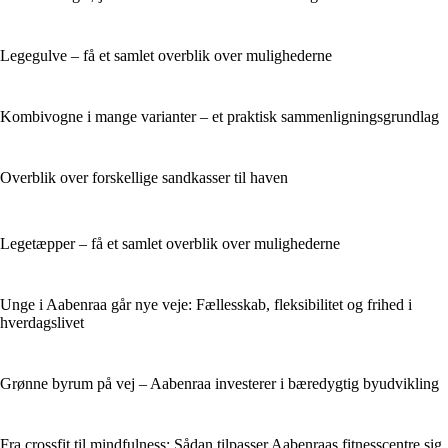
Legegulve – få et samlet overblik over mulighederne
Kombivogne i mange varianter – et praktisk sammenligningsgrundlag
Overblik over forskellige sandkasser til haven
Legetæpper – få et samlet overblik over mulighederne
Unge i Aabenraa går nye veje: Fællesskab, fleksibilitet og frihed i
hverdagslivet
Grønne byrum på vej – Aabenraa investerer i bæredygtig byudvikling
Fra crossfit til mindfulness: Sådan tilpasser Aabenraas fitnesscentre sig