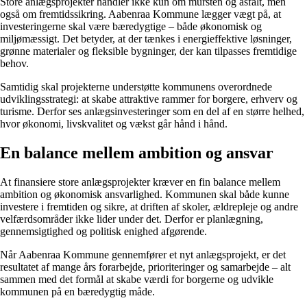
Store anlægsprojekter handler ikke kun om mursten og asfalt, men
også om fremtidssikring. Aabenraa Kommune lægger vægt på, at
investeringerne skal være bæredygtige – både økonomisk og
miljømæssigt. Det betyder, at der tænkes i energieffektive løsninger,
grønne materialer og fleksible bygninger, der kan tilpasses fremtidige
behov.
Samtidig skal projekterne understøtte kommunens overordnede
udviklingsstrategi: at skabe attraktive rammer for borgere, erhverv og
turisme. Derfor ses anlægsinvesteringer som en del af en større helhed,
hvor økonomi, livskvalitet og vækst går hånd i hånd.
En balance mellem ambition og ansvar
At finansiere store anlægsprojekter kræver en fin balance mellem
ambition og økonomisk ansvarlighed. Kommunen skal både kunne
investere i fremtiden og sikre, at driften af skoler, ældrepleje og andre
velfærdsområder ikke lider under det. Derfor er planlægning,
gennemsigtighed og politisk enighed afgørende.
Når Aabenraa Kommune gennemfører et nyt anlægsprojekt, er det
resultatet af mange års forarbejde, prioriteringer og samarbejde – alt
sammen med det formål at skabe værdi for borgerne og udvikle
kommunen på en bæredygtig måde.