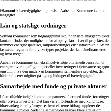
Økonomisk bæredygtighed i praksis – Aabenraa Kommune tænker
langsigtet
Lån og statslige ordninger
Selvom kommuner som udgangspunkt skal finansiere anlægsprojekter
kontant, findes der muligheder for at optage lån – især til projekter, der
fremmer energibesparelser, miljøforbedringer eller infrastruktur. Staten
fastsætter reglerne for, hvilke typer projekter der kan lånefinansieres,
og hvor meget.
Aabenraa Kommune kan eksempelvis søge om lånedispensation til
energirenovering af bygninger eller investeringer i fjernvarme og grøn
omstilling. På den måde kan kommunen gennemføre projekter, der
både reducerer udgifter på sigt og bidrager til bæredygtighed.
Samarbejde med fonde og private aktører
I flere tilfælde indgår kommunen partnerskaber med fonde, foreninger
eller private investorer. Det kan være i forbindelse med kulturhuse,
idrætsanlæg eller byfornyelse, hvor eksterne bidrag supplerer de
kommunale midler. Sådanne samarbejder kræver klare aftaler om