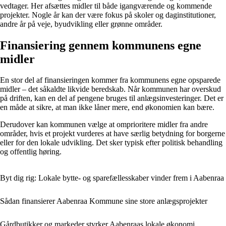
vedtager. Her afsættes midler til både igangværende og kommende
projekter. Nogle år kan der være fokus på skoler og daginstitutioner,
andre år på veje, byudvikling eller grønne områder.
Finansiering gennem kommunens egne
midler
En stor del af finansieringen kommer fra kommunens egne opsparede
midler – det såkaldte likvide beredskab. Når kommunen har overskud
på driften, kan en del af pengene bruges til anlægsinvesteringer. Det er
en måde at sikre, at man ikke låner mere, end økonomien kan bære.
Derudover kan kommunen vælge at omprioritere midler fra andre
områder, hvis et projekt vurderes at have særlig betydning for borgerne
eller for den lokale udvikling. Det sker typisk efter politisk behandling
og offentlig høring.
Byt dig rig: Lokale bytte- og sparefællesskaber vinder frem i Aabenraa
Sådan finansierer Aabenraa Kommune sine store anlægsprojekter
Gårdbutikker og markeder styrker Aabenraas lokale økonomi