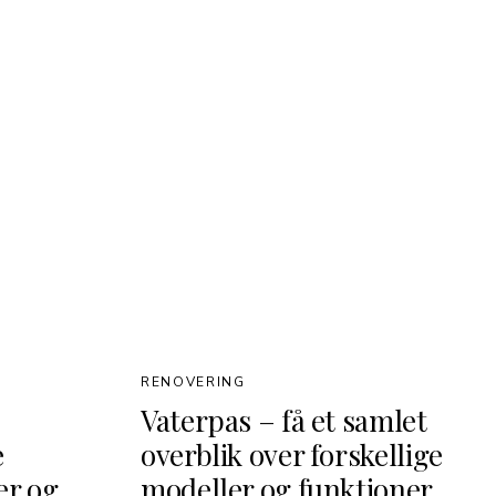
RENOVERING
Vaterpas – få et samlet
e
overblik over forskellige
er og
modeller og funktioner