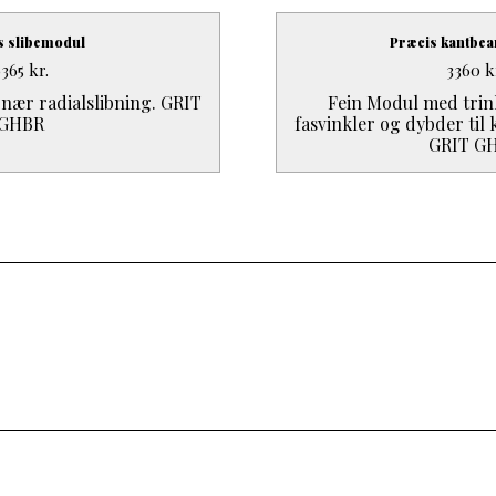
s slibemodul
Præcis kantbea
6365
kr.
3360
k
ionær radialslibning. GRIT
Fein Modul med trinlø
GHBR
fasvinkler og dybder til
GRIT G