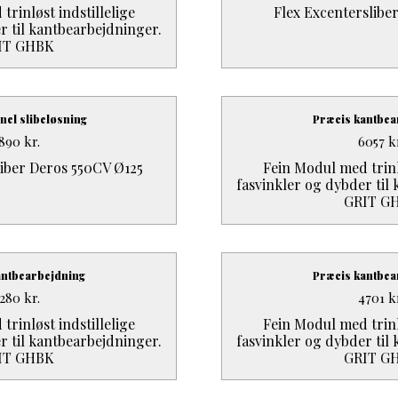
trinløst indstillelige
Flex Excenterslibe
r til kantbearbejdninger.
IT GHBK
nel slibeløsning
Præcis kantbea
5890
kr.
6057
k
iber Deros 550CV Ø125
Fein Modul med trinlø
fasvinkler og dybder til
GRIT G
antbearbejdning
Præcis kantbea
2280
kr.
4701
k
trinløst indstillelige
Fein Modul med trinlø
r til kantbearbejdninger.
fasvinkler og dybder til
IT GHBK
GRIT G