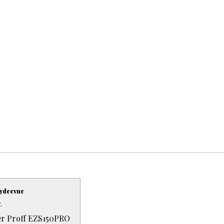
 ydeevne
.
er Proff EZS150PRO