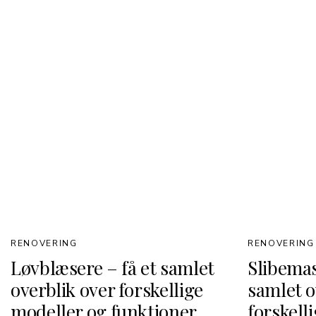
RENOVERING
RENOVERING
Løvblæsere – få et samlet
Slibemas
overblik over forskellige
samlet o
modeller og funktioner
forskell