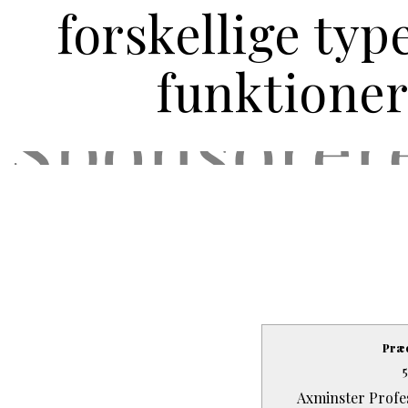
forskellige typ
funktione
Præc
Axminster Profe