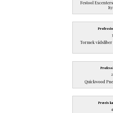
Festool Excenters
Sy
Professio
Tormek vådsliber
Profess
Quickwood Pne
Præcis k