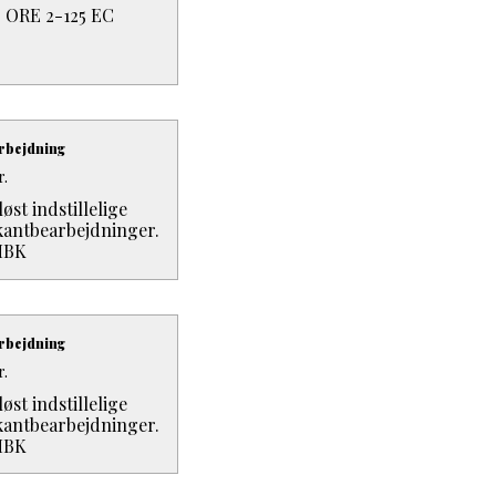
r ORE 2-125 EC
rbejdning
r.
st indstillelige
 kantbearbejdninger.
HBK
rbejdning
r.
st indstillelige
 kantbearbejdninger.
HBK