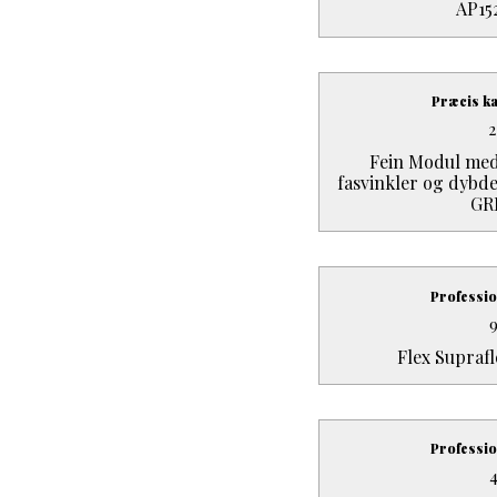
AP15
Præcis k
2
Fein Modul med 
fasvinkler og dybde
GR
Professio
Flex Suprafl
Professio