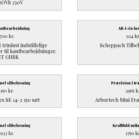
2OVS 230V
antbearbejdning
Alt-i-én lø
700
kr.
924
kr
trinløst indstillelige
Scheppach Tilbeh
r til kantbearbejdninger.
IT GHBK
nel slibeløsning
Præcision i t
9150
kr.
2965
k
ex SE 14-2 150 sæt
Arbortech Mini Fr
nel slibeløsning
Kraftfuld mik
4932
kr.
1750
k