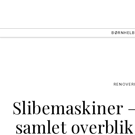
BØRN
HEL
RENOVER
Slibemaskiner –
samlet overblik