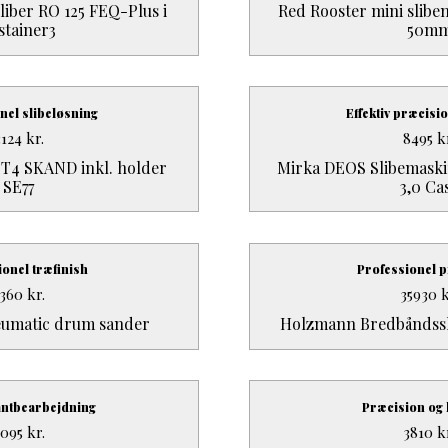
liber RO 125 FEQ-Plus i
Red Rooster mini slib
stainer3
50m
nel slibeløsning
Effektiv præcisi
3124
kr.
8495
k
 T4 SKAND inkl. holder
Mirka DEOS Slibemaski
SE77
3,0 Ca
ionel træfinish
Professionel 
2360
kr.
35930
k
umatic drum sander
Holzmann Bredbåndssl
antbearbejdning
Præcision og
4095
kr.
3810
k