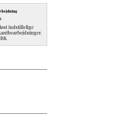
rbejdning
r.
st indstillelige
 kantbearbejdninger.
HBK