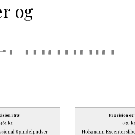
er og
r
ision i træ
Præcision og
5461
kr.
930
kr
ssional Spindelpudser
Holzmann Excenterslib