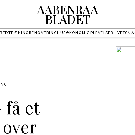
AABENRAA
BLADET
BRED
TRÆNING
RENOVERING
HUS
ØKONOMI
OPLEVELSER
LIVET
SMA
ING
 få et
 over