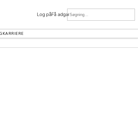
Log på
Få adgang
G
KARRIERE