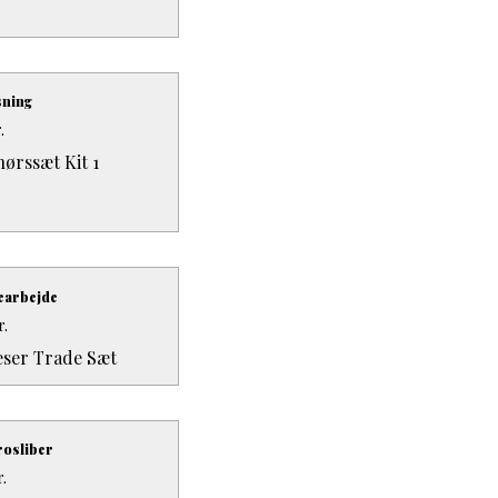
sning
.
ørssæt Kit 1
ræarbejde
r.
æser Trade Sæt
rosliber
r.