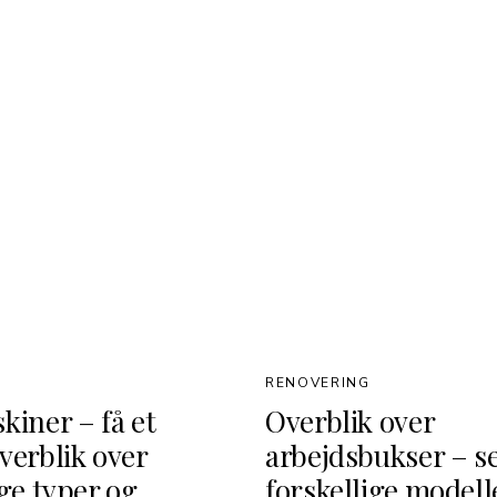
RENOVERING
kiner – få et
Overblik over
verblik over
arbejdsbukser – s
ige typer og
forskellige modell