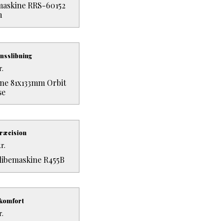
emaskine RRS-60152
m
onsslibning
r.
ne 81x133mm Orbit
se
præcision
r.
ibemaskine R455B
 komfort
r.